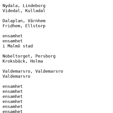
Nydala, Lindeborg

Videdal, Kulladal

Dalaplan, Värnhem

Fridhem, Ellstorp

ensamhet

ensamhet

i Malmö stad

Nobeltorget, Persborg

Kroksbäck, Holma

Valdemarsro, Valdemarsro

Valdemarsro

ensamhet

ensamhet

ensamhet

ensamhet

ensamhet

ensamhet
