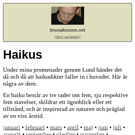
linusakesson.net
(show navigation)
Haikus
Under mina promenader genom Lund händer det
då och då att haikudikter faller in i huvudet. Här är
några av dem.
En haiku består av tre rader om fem, sju respektive
fem stavelser, skildrar ett ögonblick eller ett
tillstånd, och är inspirerad av naturen och präglad
av en viss årstid.
januari
•
februari
•
mars
•
april
•
maj
•
juni
•
juli
•
augusti
•
september
•
oktober
•
november
•