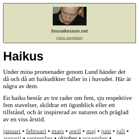
linusakesson.net
(show navigation)
Haikus
Under mina promenader genom Lund händer det
då och då att haikudikter faller in i huvudet. Här är
några av dem.
En haiku består av tre rader om fem, sju respektive
fem stavelser, skildrar ett ögonblick eller ett
tillstånd, och är inspirerad av naturen och präglad
av en viss årstid.
januari
•
februari
•
mars
•
april
•
maj
•
juni
•
juli
•
augusti
•
september
• oktober •
november
•