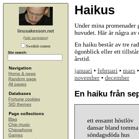
Haikus
Under mina promenader ge
linusakesson.net
huvudet. Här är några av
(hide navigation)
En haiku består av tre rad
Swedish content
ögonblick eller ett tillst
Site search:
årstid.
Navigation
januari
•
februari
•
mars
Home & news
november
•
december
Random page
All pages
En haiku från s
Databases
Fortune cookies
SID themes
Page collections
Blag
ett ensamt höstlöv
Chip music
dansar bland tomma 
Chipophone
söndagsdöda hus
Games