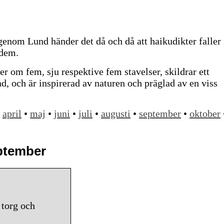
nom Lund händer det då och då att haikudikter faller 
 dem.
er om fem, sju respektive fem stavelser, skildrar ett
ånd, och är inspirerad av naturen och präglad av en viss
•
april
•
maj
•
juni
•
juli
•
augusti
•
september
•
oktober
eptember
torg och