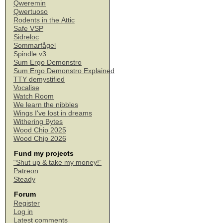
Qweremin
Qwertuoso
Rodents in the Attic
Safe VSP
Sidreloc
Sommarfågel
Spindle v3
Sum Ergo Demonstro
Sum Ergo Demonstro Explained
TTY demystified
Vocalise
Watch Room
We learn the nibbles
Wings I've lost in dreams
Withering Bytes
Wood Chip 2025
Wood Chip 2026
Fund my projects
“Shut up & take my money!”
Patreon
Steady
Forum
Register
Log in
Latest comments