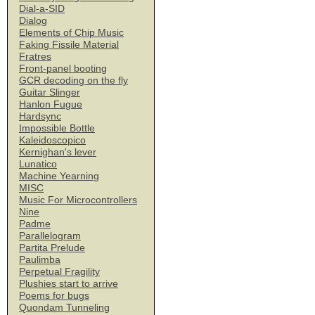
Dial-a-SID
Dialog
Elements of Chip Music
Faking Fissile Material
Fratres
Front-panel booting
GCR decoding on the fly
Guitar Slinger
Hanlon Fugue
Hardsync
Impossible Bottle
Kaleidoscopico
Kernighan's lever
Lunatico
Machine Yearning
MISC
Music For Microcontrollers
Nine
Padme
Parallelogram
Partita Prelude
Paulimba
Perpetual Fragility
Plushies start to arrive
Poems for bugs
Quondam Tunneling