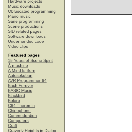
Hardware projects
Music downloads
Obfuscated programming
Piano music
Sane programming
Scene productions
SID related pages
Software downloads
Underhanded code
Video clips
Featured pages
15 Years of Scene Spirit
Å-machine
A Mind Is Born
Autosokoban
AVR Programmer 64
Bach Forever
BASIC Music
Blackbird
Boléro
C64 Theremin
Chipophone
Commodordion
Computers
Craft
Craverly Heights in Dialog